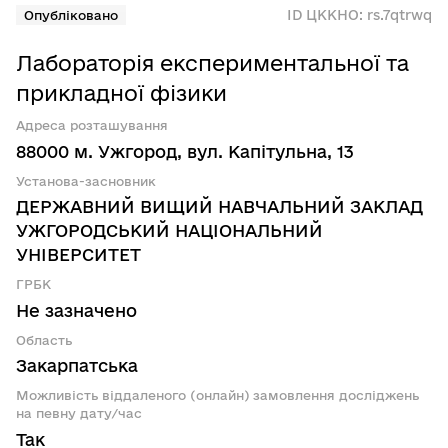
ID ЦККНО: rs.7qtrwq
Опубліковано
Лабораторія експериментальної та
прикладної фізики
Адреса розташування
88000 м. Ужгород, вул. Капітульна, 13
Установа-засновник
ДЕРЖАВНИЙ ВИЩИЙ НАВЧАЛЬНИЙ ЗАКЛАД
УЖГОРОДСЬКИЙ НАЦІОНАЛЬНИЙ
УНІВЕРСИТЕТ
ГРБК
Не зазначено
Область
Закарпатська
Можливість віддаленого (онлайн) замовлення досліджень
на певну дату/час
Так