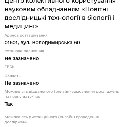
Центр колективного користування
науковим обладнанням «Новітні
дослідницькі технології в біології і
медицині»
Адреса розташування
01601, вул. Володимирська 60
Установа-засновник
Не зазначено
ГРБК
Область
Не зазначено
Можливість віддаленого (онлайн) замовлення досліджень
на певну дату/час
Так
Можливість дистанційного (онлайн) проведення
досліджень