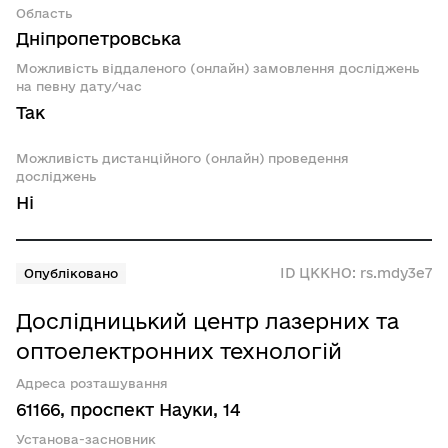
Область
Дніпропетровська
Можливість віддаленого (онлайн) замовлення досліджень
на певну дату/час
Так
Можливість дистанційного (онлайн) проведення
досліджень
Ні
ID ЦККНО: rs.mdy3e7
Опубліковано
Дослідницький центр лазерних та
оптоелектронних технологій
Адреса розташування
61166, проспект Науки, 14
Установа-засновник