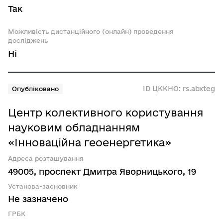
Так
Можливість дистанційного (онлайн) проведення
досліджень
Ні
ID ЦККНО: rs.abxteg
Опубліковано
Центр колективного користування
науковим обладнанням
«Інноваційна геоенергетика»
Адреса розташування
49005, проспект Дмитра Яворницького, 19
Установа-засновник
Не зазначено
ГРБК