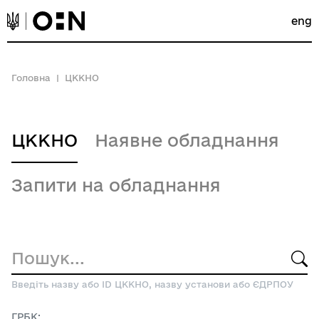
eng
Головна
ЦККНО
ЦККНО
Наявне обладнання
Запити на обладнання
Введіть назву або ID ЦККНО, назву установи або ЄДРПОУ
ГРБК: