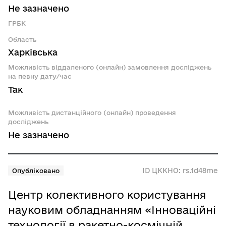
Не зазначено
ГРБК
Область
Харківська
Можливість віддаленого (онлайн) замовлення досліджень
на певну дату/час
Так
Можливість дистанційного (онлайн) проведення
досліджень
Не зазначено
ID ЦККНО: rs.1d48me
Опубліковано
Центр колективного користування
науковим обладнанням «Інноваційні
технології в ракетно-космічній