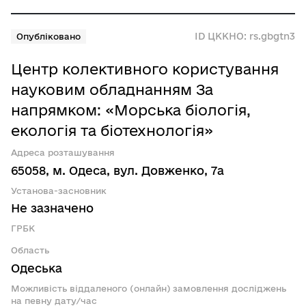
ID ЦККНО: rs.gbgtn3
Опубліковано
Центр колективного користування
науковим обладнанням За
напрямком: «Морська біологія,
екологія та біотехнологія»
Адреса розташування
65058, м. Одеса, вул. Довженко, 7а
Установа-засновник
Не зазначено
ГРБК
Область
Одеська
Можливість віддаленого (онлайн) замовлення досліджень
на певну дату/час