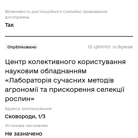
Можливість дистанційного (онлайн) проведення
досліджень
Так
ID ЦККНО: rs.9qxeae
Опубліковано
Центр колективного користування
науковим обладнанням
«Лабораторія сучасних методів
агрономії та прискорення селекції
рослин»
Адреса розташування
Сковороди, 1/3
Установа-засновник
Не зазначено