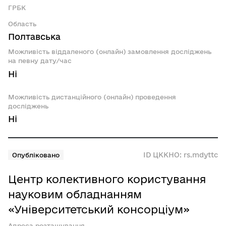
ГРБК
Область
Полтавська
Можливість віддаленого (онлайн) замовлення досліджень
на певну дату/час
Ні
Можливість дистанційного (онлайн) проведення
досліджень
Ні
ID ЦККНО: rs.mdyttc
Опубліковано
Центр колективного користування
науковим обладнанням
«Університетський консорціум»
Адреса розташування