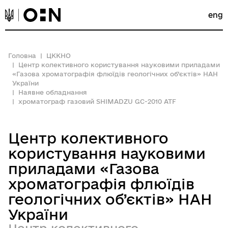
eng
Головна
ЦККНО
Центр колективного користування науковими приладами
«Газова хроматографія флюїдів геологічних об’єктів» НАН
України
Наявне обладнання
хроматограф газовий SHIMADZU GC-2010 ATF
Центр колективного
користування науковими
приладами «Газова
хроматографія флюїдів
геологічних об’єктів» НАН
України